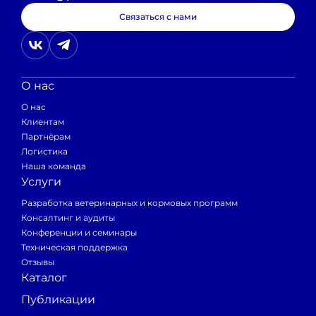
Связаться с нами
Рисунок 1. Схема ресинтеза АТФ путем
присоединения фоcфатной группы от
креатинфосфата.
О нас
О нас
Клиентам
Партнёрам
Логистика
Наша команда
Услуги
Креатинфосфат переводит неактивную молекулу
Разработка ветеринарных и кормовых программ
аденозиндифосфата (АДФ) в энергетически
Консалтинг и аудиты
активную молекулу аденозинтрифосфата (АТФ),
Конференции и семинары
Техническая поддержка
мгновенно предоставляя энергию клетке. Это
Отзывы
особенно важно для мышечных, иммунных клеток
Каталог
(макрофагов, дендритных клеток, Т- и В-
Публикации
лимфоцитов) и сперматозоидов, а также для