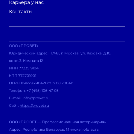
развития и функционирования нервной системы
Карьера у нас
животных.
Контакты
Существующие рационы не обеспечивают
потребность организма в креатине. Это
обусловлено тем, что наибольшее количество
ООО «ПРОВЕТ»
креатина содержится в белке животного
Юридический адрес: 117461, г. Москва, ул. Каховка, д.10,
происхождения. Однако, основу рационов сегодня
корп.3. Комната 12
составляют растительные компоненты.
ИНН 7723519104
КПП 772701001
В результате применения
КРЕАМИНО
происходит
ОГРН 1047796610421 от 17.08.2004г
увеличение привесов и уменьшение конверсии
Телефон: +7 (495) 106-47-03
корма.
E-mail: info@provet.ru
Сайт:
https://provet.ru
Добавление
КРЕАМИНО®
в корма, сохраняет
энергию для активного роста и воспроизводства, а
также полноценного иммунитета.
ООО «ПРОВЕТ — Профессиональная ветеринария»
Адрес: Республика Беларусь, Минская область,