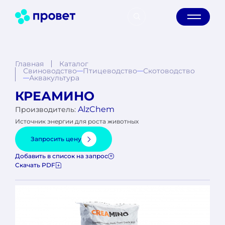
Услуги
RU
EN
Главная
Каталог
Свиноводство
Птицеводство
Скотоводство
Аквакультура
КРЕАМИНО
AlzChem
Производитель:
Источник энергии для роста животных
Запросить цену
Добавить в список на запрос
Скачать PDF