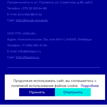
Использование
КРЕАМИНО®
в кормлении
Пуховичский р-н, а.г. Пуховичи, ул. Советская, д.90, каб.3
животных способствует улучшению
Телефон: +375 29 305 64 88
воспроизводительных качеств, активному росту и
E-mail: provetpr@tut.by
развитию, а также повышению продуктивности.
Сайт:
http://provet-group.by
КРЕАМИНО®
восполняет потребность в креатине и
ООО ПТК «АйБиЭс»
дает энергию клеткам иммунной системы для
Адрес: Комсомольская, 15а, пом.XXIV-1, 140005, Люберцы
активной работы клеточного иммунитета и
Телефон: +7 (495) 565-41-94
продукции антител, а также сперматозоидам и
E-mail: info@ibsagro.ru
яйцеклеткам для лучшего воспроизводства.
Сайт:
http://ibsagro.ru
КРЕАМИНО®
улучшает сперматогенез и овогенез,
повышает концентрацию, активность и
Все права защищены © 2026 Provet.ru
сохранность семени, а также оплодотворяемость
Продолжая использовать сайт, вы соглашаетесь с
Политика в отношении обработки персональных данных
благодаря лучшему росту и развитию фолликулов.
политикой использования файлов cookie.
Подробнее
Согласие на обработку персональных данных
Принять
Отклонить
Креатинфосфат в небольших количествах
выделяется с молоком свиноматок, так как он